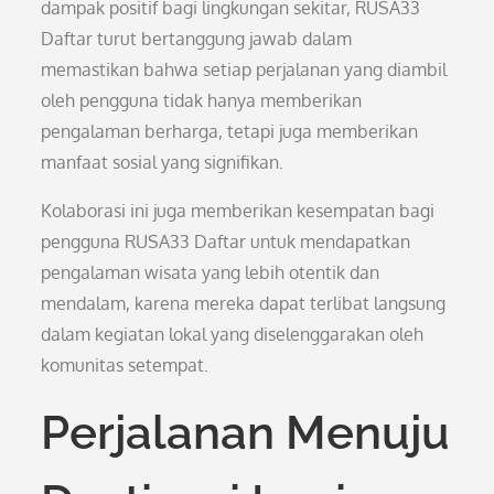
dampak positif bagi lingkungan sekitar, RUSA33
Daftar turut bertanggung jawab dalam
memastikan bahwa setiap perjalanan yang diambil
oleh pengguna tidak hanya memberikan
pengalaman berharga, tetapi juga memberikan
manfaat sosial yang signifikan.
Kolaborasi ini juga memberikan kesempatan bagi
pengguna RUSA33 Daftar untuk mendapatkan
pengalaman wisata yang lebih otentik dan
mendalam, karena mereka dapat terlibat langsung
dalam kegiatan lokal yang diselenggarakan oleh
komunitas setempat.
Perjalanan Menuju