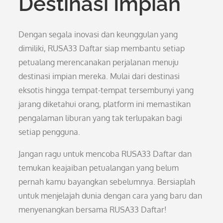
Destinasi Impian
Dengan segala inovasi dan keunggulan yang
dimiliki, RUSA33 Daftar siap membantu setiap
petualang merencanakan perjalanan menuju
destinasi impian mereka. Mulai dari destinasi
eksotis hingga tempat-tempat tersembunyi yang
jarang diketahui orang, platform ini memastikan
pengalaman liburan yang tak terlupakan bagi
setiap pengguna.
Jangan ragu untuk mencoba RUSA33 Daftar dan
temukan keajaiban petualangan yang belum
pernah kamu bayangkan sebelumnya. Bersiaplah
untuk menjelajah dunia dengan cara yang baru dan
menyenangkan bersama RUSA33 Daftar!