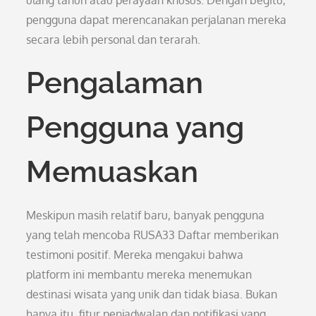
ulang tahun atau perayaan khusus. Dengan begitu,
pengguna dapat merencanakan perjalanan mereka
secara lebih personal dan terarah.
Pengalaman
Pengguna yang
Memuaskan
Meskipun masih relatif baru, banyak pengguna
yang telah mencoba RUSA33 Daftar memberikan
testimoni positif. Mereka mengakui bahwa
platform ini membantu mereka menemukan
destinasi wisata yang unik dan tidak biasa. Bukan
hanya itu, fitur penjadwalan dan notifikasi yang