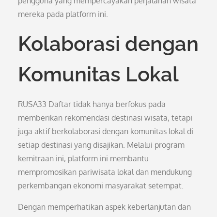
pengguna yang mempercayakan perjalanan wisata
mereka pada platform ini.
Kolaborasi dengan
Komunitas Lokal
RUSA33 Daftar tidak hanya berfokus pada
memberikan rekomendasi destinasi wisata, tetapi
juga aktif berkolaborasi dengan komunitas lokal di
setiap destinasi yang disajikan. Melalui program
kemitraan ini, platform ini membantu
mempromosikan pariwisata lokal dan mendukung
perkembangan ekonomi masyarakat setempat.
Dengan memperhatikan aspek keberlanjutan dan