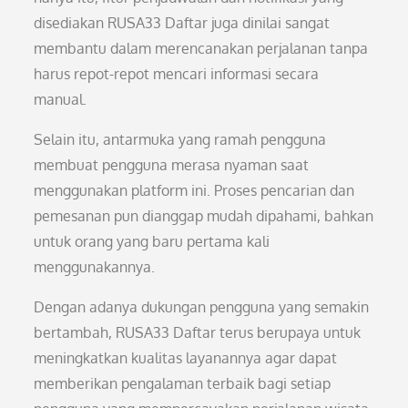
disediakan RUSA33 Daftar juga dinilai sangat
membantu dalam merencanakan perjalanan tanpa
harus repot-repot mencari informasi secara
manual.
Selain itu, antarmuka yang ramah pengguna
membuat pengguna merasa nyaman saat
menggunakan platform ini. Proses pencarian dan
pemesanan pun dianggap mudah dipahami, bahkan
untuk orang yang baru pertama kali
menggunakannya.
Dengan adanya dukungan pengguna yang semakin
bertambah, RUSA33 Daftar terus berupaya untuk
meningkatkan kualitas layanannya agar dapat
memberikan pengalaman terbaik bagi setiap