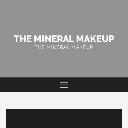
Skip
to
content
THE MINERAL MAKEUP
THE MINERAL MAKEUP