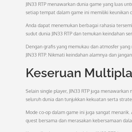
JIN33 RTP menawarkan dunia game yang luas untuk
setiap tempat dalam game ini memiliki keunikan d
Anda dapat menemukan berbagai rahasia tersembun
sudut dunia JIN33 RTP dan temukan keindahan ser
Dengan grafis yang memukau dan atmosfer yang 
JIN33 RTP. Nikmati keindahan alamnya dan jang
Keseruan Multipl
Selain single player, JIN33 RTP juga menawarkan 
seluruh dunia dan tunjukkan kekuatan serta strate
Mode co-op dalam game ini juga sangat menarik
quest bersama dan merasakan kebersamaan dala