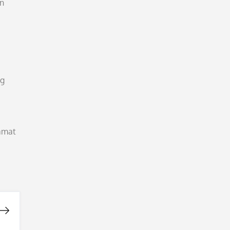
in
ng
amat