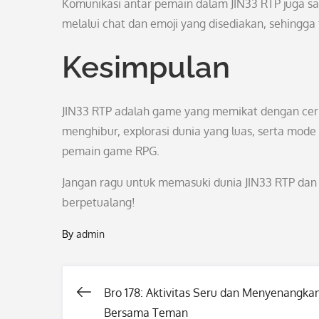
Komunikasi antar pemain dalam JIN33 RTP juga sa
melalui chat dan emoji yang disediakan, sehing
Kesimpulan
JIN33 RTP adalah game yang memikat dengan cer
menghibur, explorasi dunia yang luas, serta mode
pemain game RPG.
Jangan ragu untuk memasuki dunia JIN33 RTP da
berpetualang!
By
admin
Bro 178: Aktivitas Seru dan Menyenangka
Post
Bersama Teman