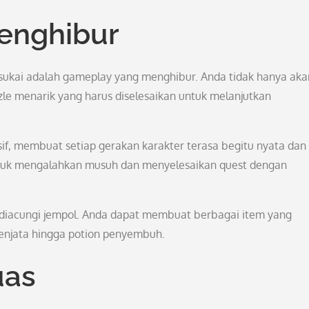
enghibur
isukai adalah gameplay yang menghibur. Anda tidak hanya aka
zzle menarik yang harus diselesaikan untuk melanjutkan
sif, membuat setiap gerakan karakter terasa begitu nyata dan
ntuk mengalahkan musuh dan menyelesaikan quest dengan
k diacungi jempol. Anda dapat membuat berbagai item yang
senjata hingga potion penyembuh.
uas