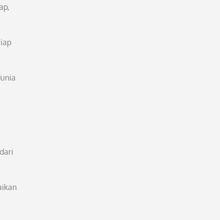
ap,
tiap
dunia
dari
aikan