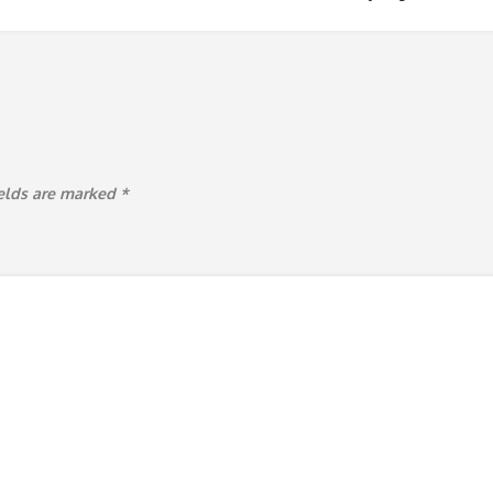
ields are marked
*