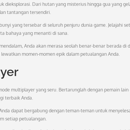
 dieksplorasi. Dari hutan yang misterius hingga gua yang gel
an tantangan tersendiri.
yi yang tersebar di seluruh penjuru dunia game. Jelajahi se
ta bahaya yang menanti di sana.
mendalam, Anda akan merasa seolah benar-benar berada di 
an lewatkan momen-momen epik dalam petualangan Anda.
ayer
mode multiplayer yang seru. Bertarunglah dengan pemain lain 
gi terbaik Anda.
. Anda dapat bergabung dengan teman-teman untuk menyeles
m setiap petualangan.