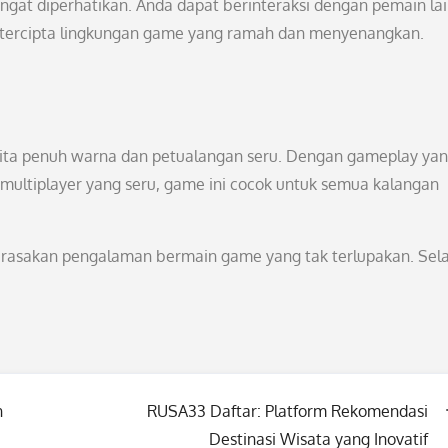
ngat diperhatikan. Anda dapat berinteraksi dengan pemain la
ga tercipta lingkungan game yang ramah dan menyenangkan.
ita penuh warna dan petualangan seru. Dengan gameplay ya
 multiplayer yang seru, game ini cocok untuk semua kalangan
n rasakan pengalaman bermain game yang tak terlupakan. Sel
n
RUSA33 Daftar: Platform Rekomendasi
Destinasi Wisata yang Inovatif