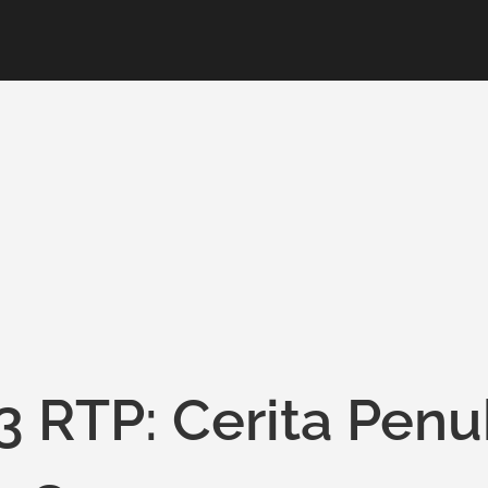
3 RTP: Cerita Pen