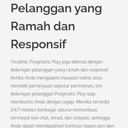
Pelanggan yang
Ramah dan
Responsif
Terakhir, Pragmatic Play juga dikenal dengan
dukungan pelanggan yang ramah dan responsif.
Ketika Anda mengalami masalah teknis atau
memiliki pertanyaan seputar permainan, tim
dukungan pelanggan Pragmatic Play siap
membantu Anda dengan sigap. Mereka tersedia
24/7 melalui berbagai saluran komunikasi,
termasuk live chat, email, dan telepon, sehingga
Anda dapat mendapatkan bantuan kapan pun dan