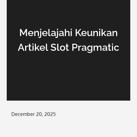
Menjelajahi Keunikan
Artikel Slot Pragmatic
Posted
December 20, 2025
on