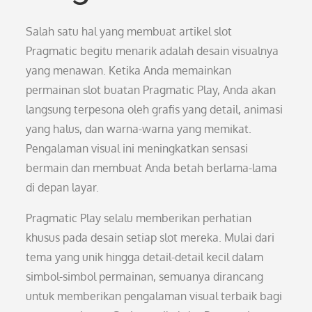
Salah satu hal yang membuat artikel slot
Pragmatic begitu menarik adalah desain visualnya
yang menawan. Ketika Anda memainkan
permainan slot buatan Pragmatic Play, Anda akan
langsung terpesona oleh grafis yang detail, animasi
yang halus, dan warna-warna yang memikat.
Pengalaman visual ini meningkatkan sensasi
bermain dan membuat Anda betah berlama-lama
di depan layar.
Pragmatic Play selalu memberikan perhatian
khusus pada desain setiap slot mereka. Mulai dari
tema yang unik hingga detail-detail kecil dalam
simbol-simbol permainan, semuanya dirancang
untuk memberikan pengalaman visual terbaik bagi