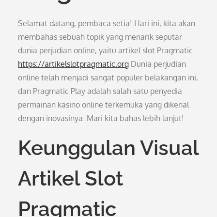
Selamat datang, pembaca setia! Hari ini, kita akan
membahas sebuah topik yang menarik seputar
dunia perjudian online, yaitu artikel slot Pragmatic.
https://artikelslotpragmatic.org
Dunia perjudian
online telah menjadi sangat populer belakangan ini,
dan Pragmatic Play adalah salah satu penyedia
permainan kasino online terkemuka yang dikenal
dengan inovasinya. Mari kita bahas lebih lanjut!
Keunggulan Visual
Artikel Slot
Pragmatic