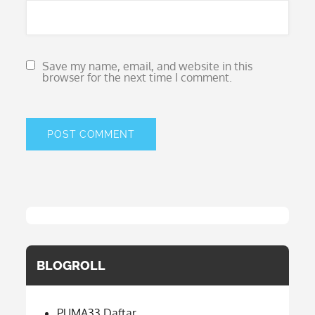
Save my name, email, and website in this
browser for the next time I comment.
BLOGROLL
PUMA33 Daftar