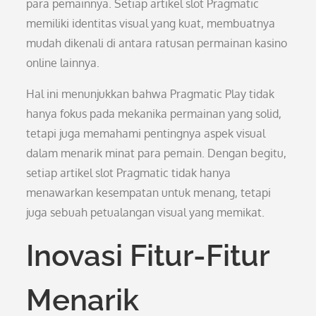
para pemainnya. Setiap artikel slot Pragmatic
memiliki identitas visual yang kuat, membuatnya
mudah dikenali di antara ratusan permainan kasino
online lainnya.
Hal ini menunjukkan bahwa Pragmatic Play tidak
hanya fokus pada mekanika permainan yang solid,
tetapi juga memahami pentingnya aspek visual
dalam menarik minat para pemain. Dengan begitu,
setiap artikel slot Pragmatic tidak hanya
menawarkan kesempatan untuk menang, tetapi
juga sebuah petualangan visual yang memikat.
Inovasi Fitur-Fitur
Menarik