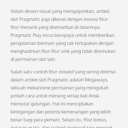
Selain desain visual yang mengagumkan, artikel
slot Pragmatic juga dikenal dengan inovasi fitur-
fitur menarik yang disematkan di dalamnya.
Pragmatic Play terus berupaya untuk memberikan
pengalaman bermain yang tak terlupakan dengan
menghadirkan fitur-fitur unik yang tidak ditemukan
di permainan slot lain.
Salah satu contoh fitur inovatif yang sering ditemui
dalam artikel slot Pragmatic adalah Megaways,
sebuah mekanisme permainan yang mengubah
jumlah cara untuk menang setiap kali Anda
memutar gulungan. Hal ini menciptakan
ketegangan dan potensi kemenangan yang lebih
besar bagi para pemain. Selain itu, fitur bonus,
putaran gratis, dan jackpot progresif juga menjadi