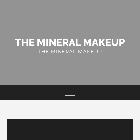
Skip
to
content
THE MINERAL MAKEUP
THE MINERAL MAKEUP