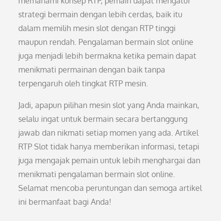
memahami konsep RTP, pemain dapat mengatur
strategi bermain dengan lebih cerdas, baik itu
dalam memilih mesin slot dengan RTP tinggi
maupun rendah. Pengalaman bermain slot online
juga menjadi lebih bermakna ketika pemain dapat
menikmati permainan dengan baik tanpa
terpengaruh oleh tingkat RTP mesin.
Jadi, apapun pilihan mesin slot yang Anda mainkan,
selalu ingat untuk bermain secara bertanggung
jawab dan nikmati setiap momen yang ada. Artikel
RTP Slot tidak hanya memberikan informasi, tetapi
juga mengajak pemain untuk lebih menghargai dan
menikmati pengalaman bermain slot online.
Selamat mencoba peruntungan dan semoga artikel
ini bermanfaat bagi Anda!