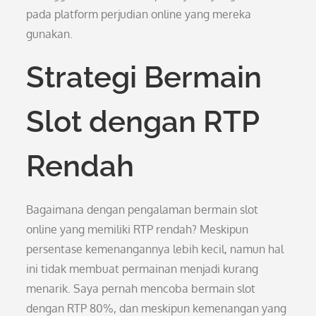
pada platform perjudian online yang mereka
gunakan.
Strategi Bermain
Slot dengan RTP
Rendah
Bagaimana dengan pengalaman bermain slot
online yang memiliki RTP rendah? Meskipun
persentase kemenangannya lebih kecil, namun hal
ini tidak membuat permainan menjadi kurang
menarik. Saya pernah mencoba bermain slot
dengan RTP 80%, dan meskipun kemenangan yang