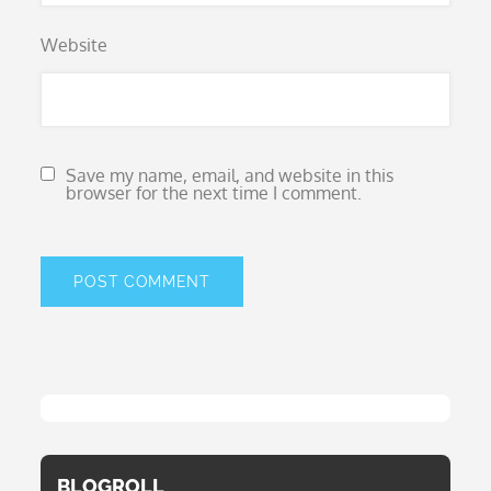
Website
Save my name, email, and website in this
browser for the next time I comment.
BLOGROLL