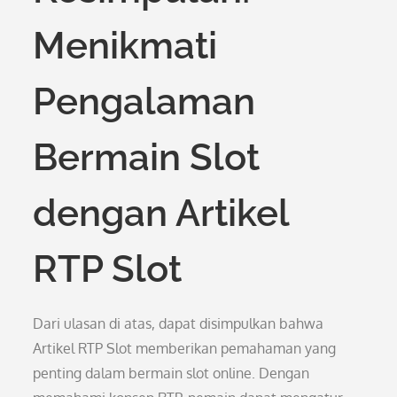
Menikmati
Pengalaman
Bermain Slot
dengan Artikel
RTP Slot
Dari ulasan di atas, dapat disimpulkan bahwa
Artikel RTP Slot memberikan pemahaman yang
penting dalam bermain slot online. Dengan