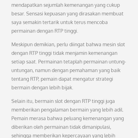
mendapatkan sejumlah kemenangan yang cukup
besar. Sensasi kepuasan yang dirasakan membuat
saya semakin tertarik untuk terus mencoba
permainan dengan RTP tinggi.
Meskipun demikian, perlu diingat bahwa mesin slot
dengan RTP tinggi tidak menjamin kemenangan
setiap saat. Permainan tetaplah permainan untung-
untungan, namun dengan pemahaman yang baik
tentang RTP, pemain dapat mengatur strategi
bermain dengan lebih bijak.
Selain itu, bermain slot dengan RTP tinggi juga
memberikan pengalaman bermain yang lebih adil.
Pemain merasa bahwa peluang kemenangan yang
diberikan oleh permainan tidak dimanipulasi,
sehingga memberikan kepercayaan yang lebih