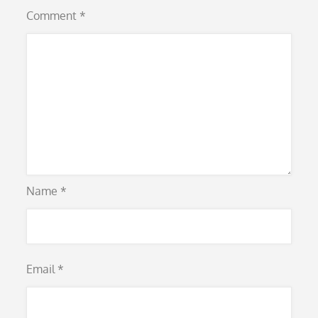
Comment
*
Name
*
Email
*