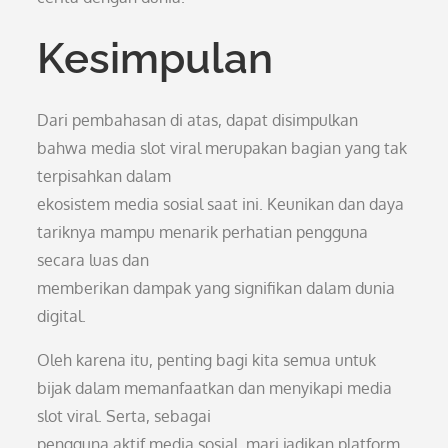
Kesimpulan
Dari pembahasan di atas, dapat disimpulkan
bahwa media slot viral merupakan bagian yang tak
terpisahkan dalam
ekosistem media sosial saat ini. Keunikan dan daya
tariknya mampu menarik perhatian pengguna
secara luas dan
memberikan dampak yang signifikan dalam dunia
digital.
Oleh karena itu, penting bagi kita semua untuk
bijak dalam memanfaatkan dan menyikapi media
slot viral. Serta, sebagai
pengguna aktif media sosial, mari jadikan platform