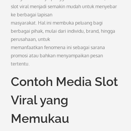
slot viral menjadi semakin mudah untuk menyebar
ke berbagai lapisan
masyarakat. Hal ini membuka peluang bagi
berbagai pihak, mulai dari individu, brand, hingga
perusahaan, untuk
memanfaatkan fenomena ini sebagai sarana
promosi atau bahkan menyampaikan pesan
tertentu.
Contoh Media Slot
Viral yang
Memukau