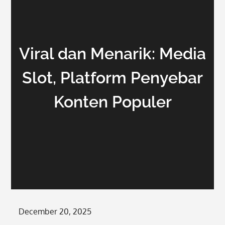
Viral dan Menarik: Media
Slot, Platform Penyebar
Konten Populer
Posted
December 20, 2025