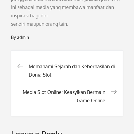
ini sebagai media yang membawa manfaat dan
inspirasi bagi diri
sendiri maupun orang lain.
By
admin
Post
Memahami Sejarah dan Keberhasilan di
Dunia Slot
navigation
Media Slot Online: Keasyikan Bermain
Game Online