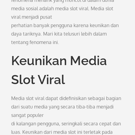
fenomena menarik yang muncul di dalam dunia
media sosial adalah media slot viral. Media slot
viral menjadi pusat
perhatian banyak pengguna karena keunikan dan
daya tariknya. Mari kita telusuri lebih dalam
tentang fenomena ini.
Keunikan Media
Slot Viral
Media slot viral dapat didefinisikan sebagai bagian
dari suatu media yang secara tiba-tiba menjadi
sangat populer
di kalangan pengguna, seringkali secara cepat dan
luas. Keunikan dari media slot ini terletak pada