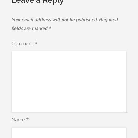
Leave a Reply
Your email address will not be published.
Required
fields are marked
*
Comment
*
Name
*