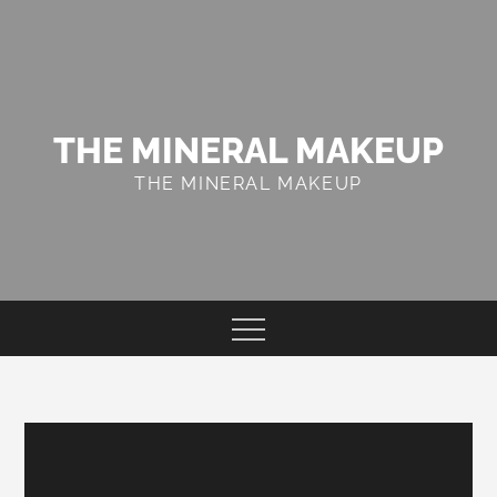
Skip
to
content
THE MINERAL MAKEUP
THE MINERAL MAKEUP