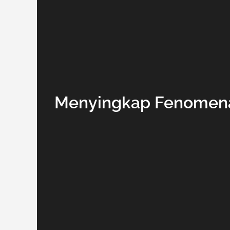
Menyingkap Fenomena L