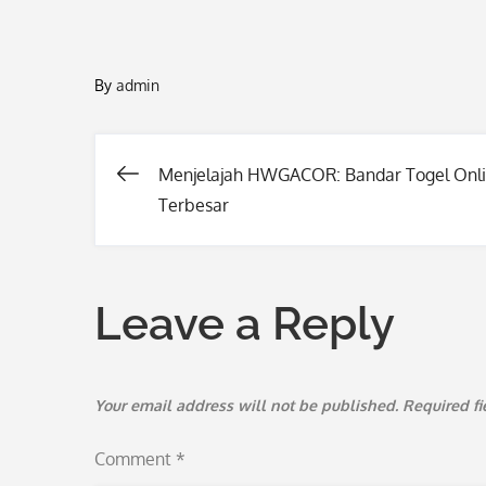
By
admin
Menjelajah HWGACOR: Bandar Togel Onl
Post
Terbesar
navigation
Leave a Reply
Your email address will not be published.
Required f
Comment
*