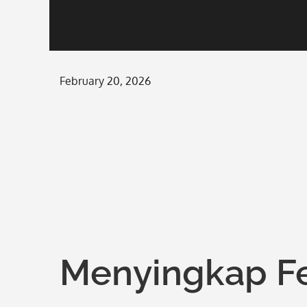
Posted
February 20, 2026
on
Menyingkap F