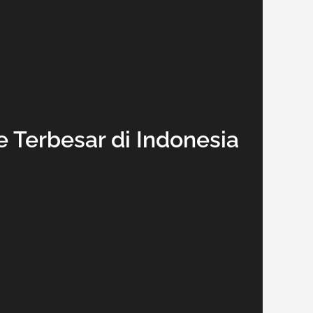
 Terbesar di Indonesia