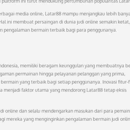
 platform ini turut mendukung pertumbuhan popularitas Latar
erbagai media online, Latar88 mampu menjangkau lebih bany
l ini membuat persaingan di dunia judi online semakin ketat,
n pengalaman bermain terbaik bagi para penggunanya.
i Indonesia, memiliki beragam keunggulan yang membuatnya b
eragaman permainan hingga pelayanan pelanggan yang prima,
rmain yang terbaik bagi setiap penggunanya. Inovasi fitur-f
a menjadi faktor utama yang mendorong Latar88 tetap eksis
di online dan selalu mendengarkan masukan dari para pemain
bagi mereka yang menginginkan pengalaman bermain judi onli