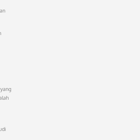
gan
n
 yang
alah
udi