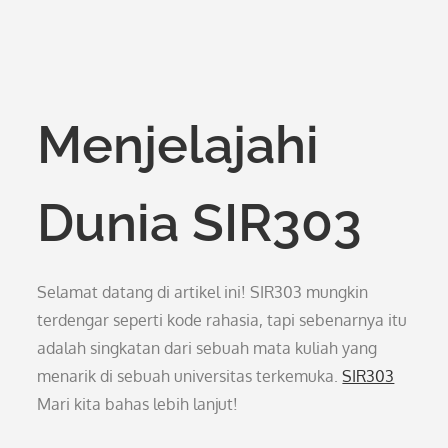
Menjelajahi
Dunia SIR303
Selamat datang di artikel ini! SIR303 mungkin
terdengar seperti kode rahasia, tapi sebenarnya itu
adalah singkatan dari sebuah mata kuliah yang
menarik di sebuah universitas terkemuka.
SIR303
Mari kita bahas lebih lanjut!