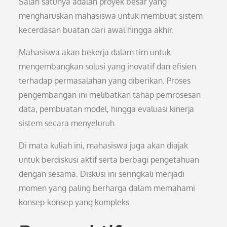
Salah satunya adalah proyek besar yang
mengharuskan mahasiswa untuk membuat sistem
kecerdasan buatan dari awal hingga akhir.
Mahasiswa akan bekerja dalam tim untuk
mengembangkan solusi yang inovatif dan efisien
terhadap permasalahan yang diberikan. Proses
pengembangan ini melibatkan tahap pemrosesan
data, pembuatan model, hingga evaluasi kinerja
sistem secara menyeluruh.
Di mata kuliah ini, mahasiswa juga akan diajak
untuk berdiskusi aktif serta berbagi pengetahuan
dengan sesama. Diskusi ini seringkali menjadi
momen yang paling berharga dalam memahami
konsep-konsep yang kompleks.