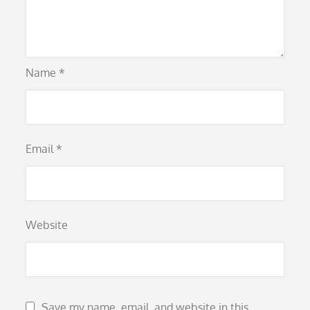
Name
*
Email
*
Website
Save my name, email, and website in this