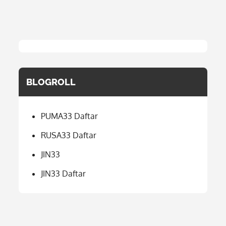
BLOGROLL
PUMA33 Daftar
RUSA33 Daftar
JIN33
JIN33 Daftar