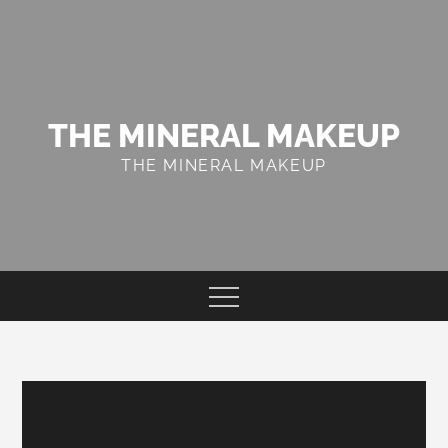
Skip
to
content
THE MINERAL MAKEUP
THE MINERAL MAKEUP