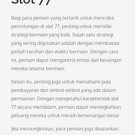
Bagi para pemain yang tertarik untuk mencoba
peruntungan di slot 77, penting untuk memiliki
strategi bermain yang baik. Salah satu strategi
yang sering digunakan adalah dengan membatasi
jumlah taruhan dan waktu bermain. Dengan cara
ini, pemain dapat mengontrol emosi dan keuangan
mereka selama bermain.
Selain itu, penting juga untuk memahami pola
pembayaran dan simbol-simbol yang ada dalam
permainan. Dengan mengetahui karakteristik slot
77 secara mendalam, pemain dapat meningkatkan
peluang mereka untuk meraih kemenangan besar.
Jika memungkinkan, para pemain juga disarankan