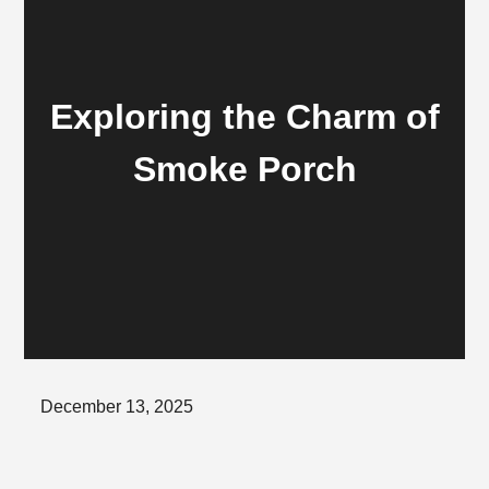
Exploring the Charm of
Smoke Porch
Posted
December 13, 2025
on