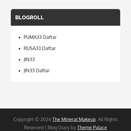
BLOGROLL
PUMA33 Daftar
RUSA33 Daftar
JIN33
JIN33 Daftar
Copyright © 2026
The Mineral Makeup
. All Rights
Reserved | Blog Diary by
Theme Palace