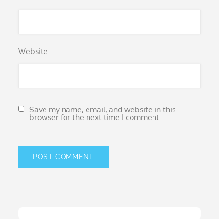
Website
Save my name, email, and website in this
browser for the next time I comment.