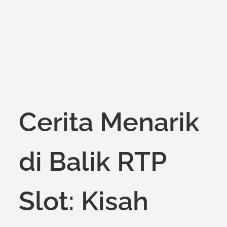
on
Cerita Menarik
di Balik RTP
Slot: Kisah