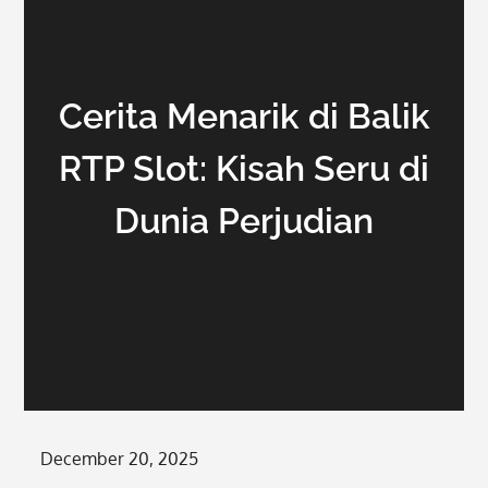
Cerita Menarik di Balik
RTP Slot: Kisah Seru di
Dunia Perjudian
Posted
December 20, 2025