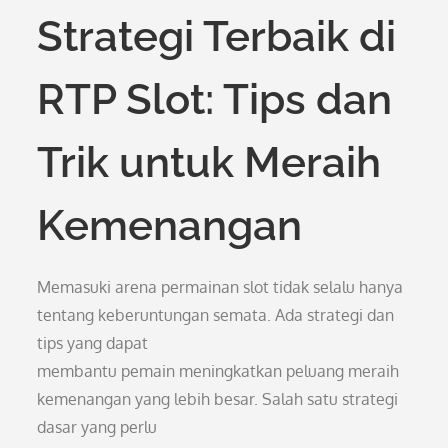
Strategi Terbaik di
RTP Slot: Tips dan
Trik untuk Meraih
Kemenangan
Memasuki arena permainan slot tidak selalu hanya
tentang keberuntungan semata. Ada strategi dan
tips yang dapat
membantu pemain meningkatkan peluang meraih
kemenangan yang lebih besar. Salah satu strategi
dasar yang perlu