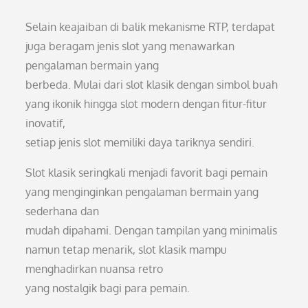
Selain keajaiban di balik mekanisme RTP, terdapat
juga beragam jenis slot yang menawarkan
pengalaman bermain yang
berbeda. Mulai dari slot klasik dengan simbol buah
yang ikonik hingga slot modern dengan fitur-fitur
inovatif,
setiap jenis slot memiliki daya tariknya sendiri.
Slot klasik seringkali menjadi favorit bagi pemain
yang menginginkan pengalaman bermain yang
sederhana dan
mudah dipahami. Dengan tampilan yang minimalis
namun tetap menarik, slot klasik mampu
menghadirkan nuansa retro
yang nostalgik bagi para pemain.