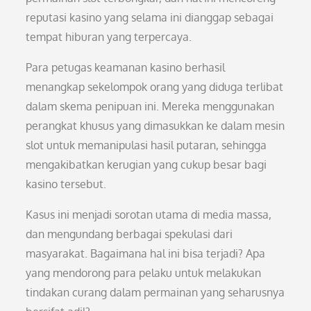
reputasi kasino yang selama ini dianggap sebagai
tempat hiburan yang terpercaya.
Para petugas keamanan kasino berhasil
menangkap sekelompok orang yang diduga terlibat
dalam skema penipuan ini. Mereka menggunakan
perangkat khusus yang dimasukkan ke dalam mesin
slot untuk memanipulasi hasil putaran, sehingga
mengakibatkan kerugian yang cukup besar bagi
kasino tersebut.
Kasus ini menjadi sorotan utama di media massa,
dan mengundang berbagai spekulasi dari
masyarakat. Bagaimana hal ini bisa terjadi? Apa
yang mendorong para pelaku untuk melakukan
tindakan curang dalam permainan yang seharusnya