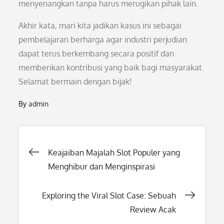
menyenangkan tanpa harus merugikan pihak lain.
Akhir kata, mari kita jadikan kasus ini sebagai
pembelajaran berharga agar industri perjudian
dapat terus berkembang secara positif dan
memberikan kontribusi yang baik bagi masyarakat.
Selamat bermain dengan bijak!
By
admin
Post
Keajaiban Majalah Slot Populer yang
Menghibur dan Menginspirasi
navigation
Exploring the Viral Slot Case: Sebuah
Review Acak