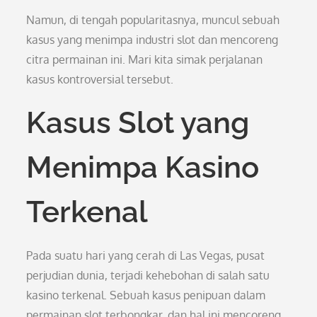
Namun, di tengah popularitasnya, muncul sebuah
kasus yang menimpa industri slot dan mencoreng
citra permainan ini. Mari kita simak perjalanan
kasus kontroversial tersebut.
Kasus Slot yang
Menimpa Kasino
Terkenal
Pada suatu hari yang cerah di Las Vegas, pusat
perjudian dunia, terjadi kehebohan di salah satu
kasino terkenal. Sebuah kasus penipuan dalam
permainan slot terbongkar, dan hal ini mencoreng