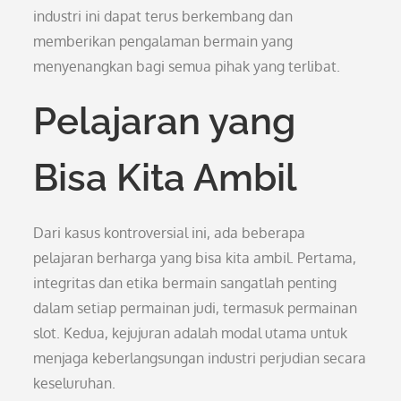
industri ini dapat terus berkembang dan
memberikan pengalaman bermain yang
menyenangkan bagi semua pihak yang terlibat.
Pelajaran yang
Bisa Kita Ambil
Dari kasus kontroversial ini, ada beberapa
pelajaran berharga yang bisa kita ambil. Pertama,
integritas dan etika bermain sangatlah penting
dalam setiap permainan judi, termasuk permainan
slot. Kedua, kejujuran adalah modal utama untuk
menjaga keberlangsungan industri perjudian secara
keseluruhan.