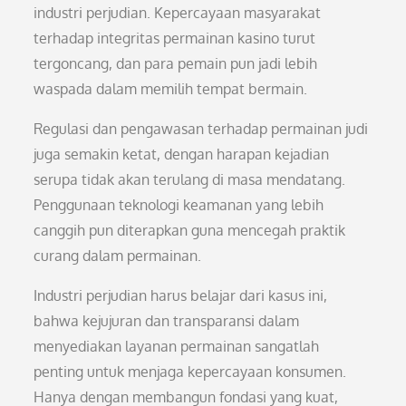
industri perjudian. Kepercayaan masyarakat
terhadap integritas permainan kasino turut
tergoncang, dan para pemain pun jadi lebih
waspada dalam memilih tempat bermain.
Regulasi dan pengawasan terhadap permainan judi
juga semakin ketat, dengan harapan kejadian
serupa tidak akan terulang di masa mendatang.
Penggunaan teknologi keamanan yang lebih
canggih pun diterapkan guna mencegah praktik
curang dalam permainan.
Industri perjudian harus belajar dari kasus ini,
bahwa kejujuran dan transparansi dalam
menyediakan layanan permainan sangatlah
penting untuk menjaga kepercayaan konsumen.
Hanya dengan membangun fondasi yang kuat,