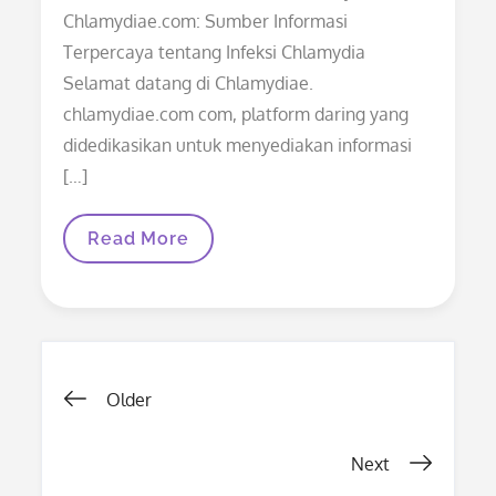
Chlamydiae.com: Sumber Informasi
Terpercaya tentang Infeksi Chlamydia
Selamat datang di Chlamydiae.
chlamydiae.com com, platform daring yang
didedikasikan untuk menyediakan informasi
[…]
Chlamydiae.com:
Read More
Sumber
Informasi
Terpercaya
Tentang
Infeksi
Chlamydia
Posts
Older
navigation
Next