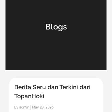
Blogs
Berita Seru dan Terkini dari
TopanHoki
Posted
By
admin
May 23, 2026